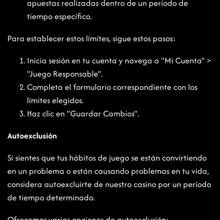
apuestas realizadas dentro de un período de
tiempo específico.
Para establecer estos límites, sigue estos pasos:
Inicia sesión en tu cuenta y navega a "Mi Cuenta" >
"Juego Responsable".
Completa el formulario correspondiente con los
límites elegidos.
Haz clic en "Guardar Cambios".
Autoexclusión
Si sientes que tus hábitos de juego se están convirtiendo
en un problema o están causando problemas en tu vida,
considera autoexcluirte de nuestro casino por un período
de tiempo determinado.
Ofrecemos varias opciones de autoexclusión: