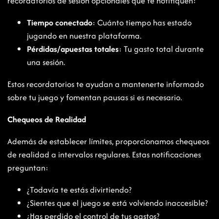
recordatorios de sesión opcionales que te notifiquen:
Tiempo conectado
: Cuánto tiempo has estado
jugando en nuestra plataforma.
Pérdidas/apuestas totales
: Tu gasto total durante
una sesión.
Estos recordatorios te ayudan a mantenerte informado
sobre tu juego y fomentan pausas si es necesario.
Chequeos de Realidad
Además de establecer límites, proporcionamos chequeos
de realidad a intervalos regulares. Estas notificaciones
preguntan:
¿Todavía te estás divirtiendo?
¿Sientes que el juego se está volviendo inaccesible?
¿Has perdido el control de tus gastos?