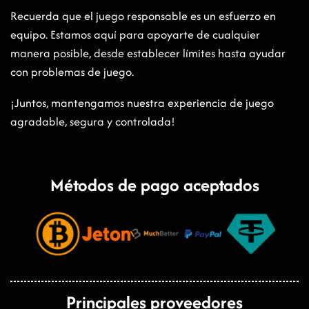
Recuerda que el juego responsable es un esfuerzo en
equipo. Estamos aquí para apoyarte de cualquier
manera posible, desde establecer límites hasta ayudar
con problemas de juego.
¡Juntos, mantengamos nuestra experiencia de juego
agradable, segura y controlada!
Métodos de pago aceptados
Principales proveedores