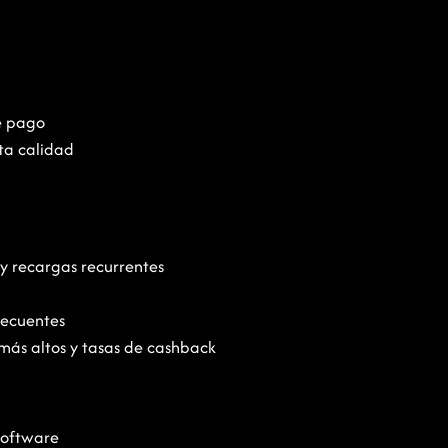
e pago
ta calidad
 y recargas recurrentes
recuentes
 más altos y tasas de cashback
 software