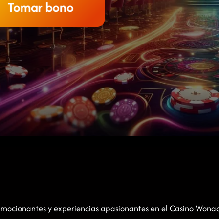
Tomar bono
emocionantes y experiencias apasionantes en el Casino Wona