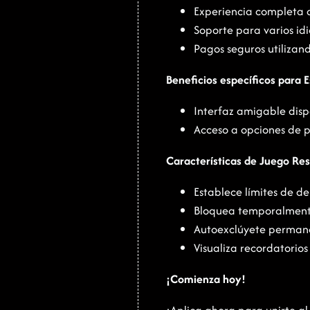
Experiencia completa d
Soporte para varios idi
Pagos seguros utilizan
Beneficios específicos para 
Interfaz amigable dis
Acceso a opciones de 
Características de Juego Re
Establece límites de d
Bloquea temporalmente
Autoexclúyete permane
Visualiza recordatorios
¡Comienza hoy!
¡Aplica ahora para unirte a