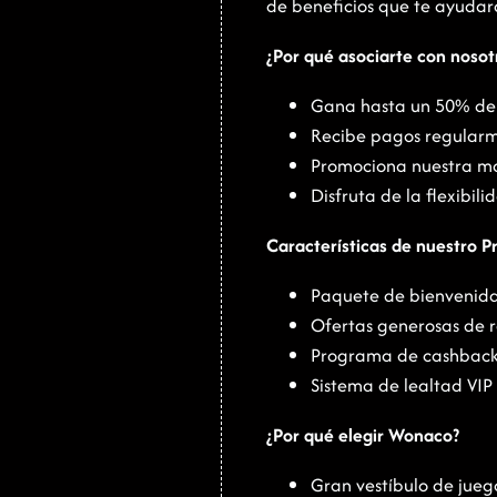
de beneficios que te ayudar
¿Por qué asociarte con nosot
Gana hasta un 50% de c
Recibe pagos regularm
Promociona nuestra ma
Disfruta de la flexibil
Características de nuestro P
Paquete de bienvenida 
Ofertas generosas de r
Programa de cashback 
Sistema de lealtad VIP 
¿Por qué elegir Wonaco?
Gran vestíbulo de jueg