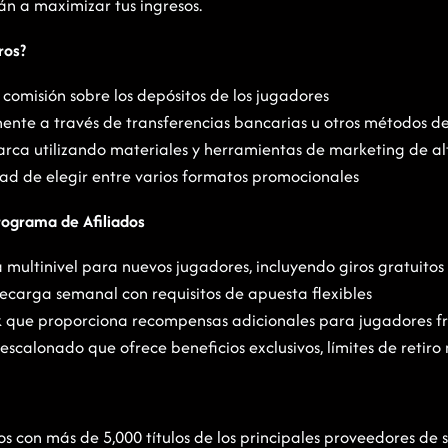
án a maximizar tus ingresos.
ros?
omisión sobre los depósitos de los jugadores
ente a través de transferencias bancarias u otros métodos d
rca utilizando materiales y herramientas de marketing de al
idad de elegir entre varios formatos promocionales
rograma de Afiliados
multinivel para nuevos jugadores, incluyendo giros gratuitos
ecarga semanal con requisitos de apuesta flexibles
que proporciona recompensas adicionales para jugadores f
escalonado que ofrece beneficios exclusivos, límites de retiro
os con más de 5,000 títulos de los principales proveedores de