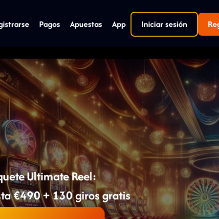
istrarse
Pagos
Apuestas
App
Iniciar sesión
Reg
uete Ultimate Reel:
a €490 + 130 giros gratis