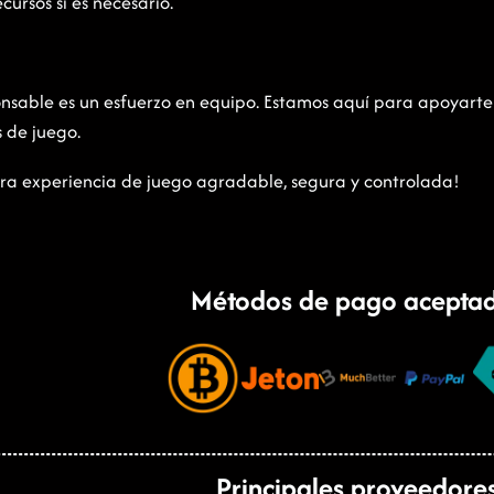
cursos si es necesario.
nsable es un esfuerzo en equipo. Estamos aquí para apoyarte 
 de juego.
ra experiencia de juego agradable, segura y controlada!
Métodos de pago acepta
Principales proveedore