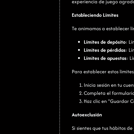
experiencia de juego agrad
Estableciendo Límites
Te animamos a establecer lím
Límites de depósito
: L
Límites de pérdidas
: L
Límites de apuestas
: L
Para establecer estos límites
Inicia sesión en tu cu
Completa el formulario 
Haz clic en "Guardar C
Autoexclusión
Si sientes que tus hábitos d