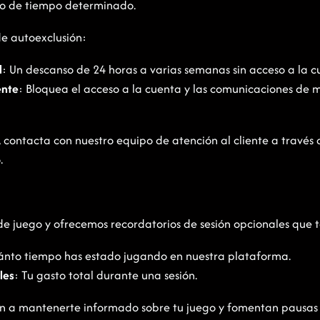
do de tiempo determinado.
e autoexclusión:
l
: Un descanso de 24 horas a varias semanas sin acceso a la 
ente
: Bloquea el acceso a la cuenta y las comunicaciones de
, contacta con nuestro equipo de atención al cliente a través d
.
e juego y ofrecemos recordatorios de sesión opcionales que t
ánto tiempo has estado jugando en nuestra plataforma.
les
: Tu gasto total durante una sesión.
an a mantenerte informado sobre tu juego y fomentan pausas s