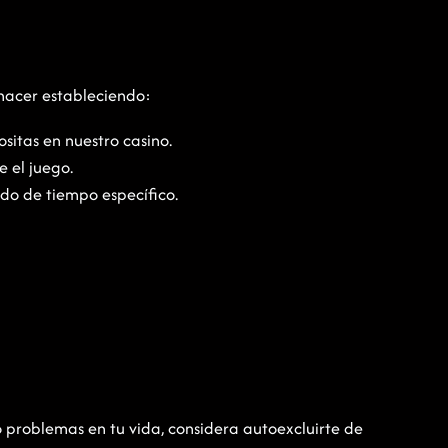
 hacer estableciendo:
sitas en nuestro casino.
e el juego.
odo de tiempo específico.
o problemas en tu vida, considera autoexcluirte de