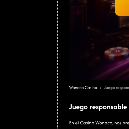
›
Wonaco Casino
Juego respon
Juego responsable
En el Casino Wonaco, nos pr