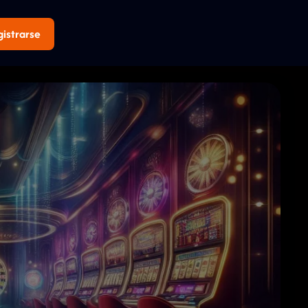
istrarse