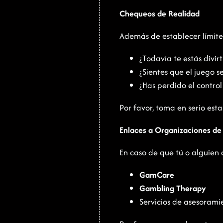
Chequeos de Realidad
Además de establecer límite
¿Todavía te estás divir
¿Sientes que el juego s
¿Has perdido el control
Por favor, toma en serio est
Enlaces a Organizaciones d
En caso de que tú o alguien
GamCare
Gambling Therapy
Servicios de asesorami