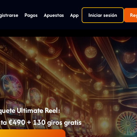
istrarse
Pagos
Apuestas
App
Iniciar sesión
Reg
uete Ultimate Reel:
a €490 + 130 giros gratis