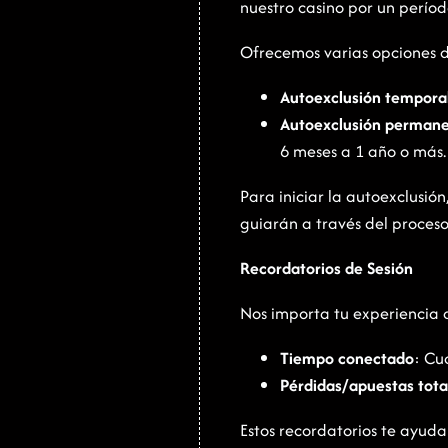
nuestro casino por un perío
Ofrecemos varias opciones d
Autoexclusión tempora
Autoexclusión perman
6 meses a 1 año o más.
Para iniciar la autoexclusión
guiarán a través del proceso
Recordatorios de Sesión
Nos importa tu experiencia d
Tiempo conectado
: Cu
Pérdidas/apuestas tota
Estos recordatorios te ayud