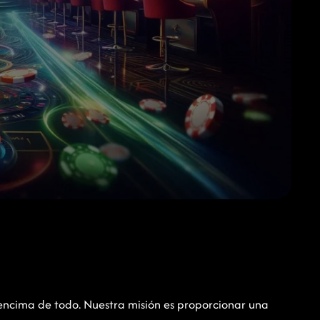
 encima de todo. Nuestra misión es proporcionar una