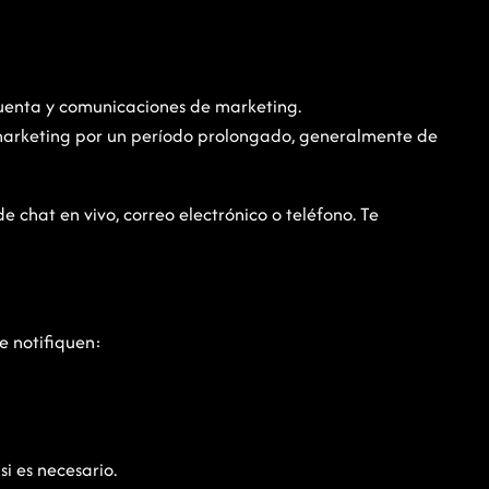
cuenta y comunicaciones de marketing.
 marketing por un período prolongado, generalmente de
e chat en vivo, correo electrónico o teléfono. Te
e notifiquen:
i es necesario.